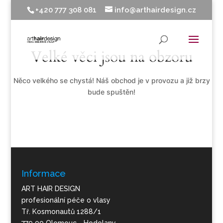
+420 777 308 081
info@arthairdesign.cz
Velké věci jsou na obzoru
Něco velkého se chystá! Náš obchod je v provozu a již brzy
bude spuštěn!
Informace
ART HAIR DESIGN
profesionální péče o vlasy
Tř. Kosmonautů 1288/1
779 00 Olomouc - Hodolany